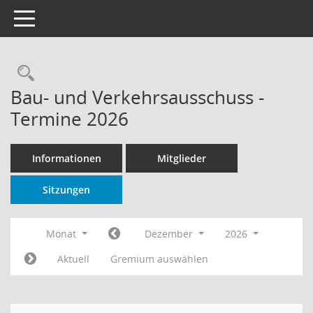
Toggle navigation
Rechercheauswahl
Bau- und Verkehrsausschuss -
Termine 2026
Informationen
Mitglieder
Sitzungen
Monat
Dezember
2026
Aktuell
Gremium auswählen