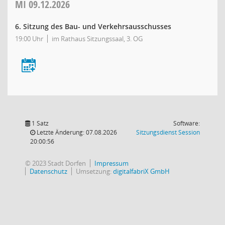
MI
09.12.2026
6. Sitzung des Bau- und Verkehrsausschusses
19:00 Uhr
im Rathaus Sitzungssaal, 3. OG
1 Satz
Software:
(Wird in
Letzte Änderung: 07.08.2026
Sitzungsdienst
Session
20:00:56
© 2023 Stadt Dorfen
Impressum
Datenschutz
Umsetzung:
digitalfabriX GmbH