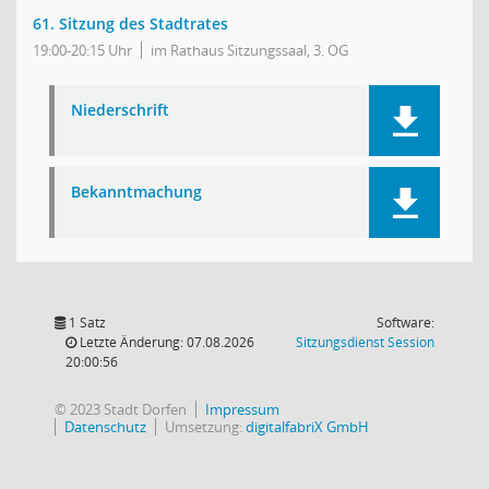
61. Sitzung des Stadtrates
19:00-20:15 Uhr
im Rathaus Sitzungssaal, 3. OG
Niederschrift
Bekanntmachung
1 Satz
Software:
(Wird in
Letzte Änderung: 07.08.2026
Sitzungsdienst
Session
20:00:56
© 2023 Stadt Dorfen
Impressum
Datenschutz
Umsetzung:
digitalfabriX GmbH