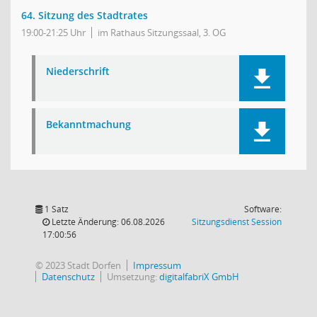
64. Sitzung des Stadtrates
19:00-21:25 Uhr
im Rathaus Sitzungssaal, 3. OG
Niederschrift
Bekanntmachung
1 Satz
Software:
(Wird in
Letzte Änderung: 06.08.2026
Sitzungsdienst
Session
17:00:56
© 2023 Stadt Dorfen
Impressum
Datenschutz
Umsetzung:
digitalfabriX GmbH