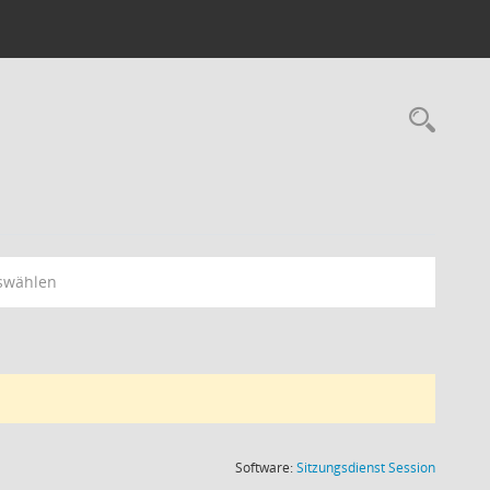
Rec
swählen
(Wird in
Software:
Sitzungsdienst
Session