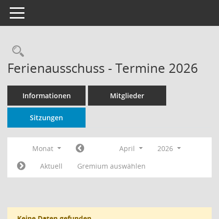
Toggle navigation
Rechercheauswahl
Ferienausschuss - Termine 2026
Informationen
Mitglieder
Sitzungen
Monat
April
2026
Aktuell
Gremium auswählen
Keine Daten gefunden.