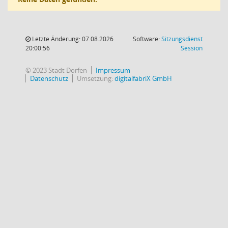
Letzte Änderung: 07.08.2026
Software:
Sitzungsdienst
(Wird in
20:00:56
Session
© 2023 Stadt Dorfen
Impressum
Datenschutz
Umsetzung:
digitalfabriX GmbH