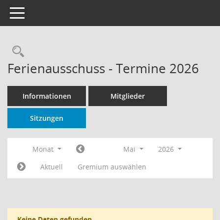
Toggle navigation
Rechercheauswahl
Ferienausschuss - Termine 2026
Informationen
Mitglieder
Sitzungen
Monat
Mai
2026
Aktuell
Gremium auswählen
Keine Daten gefunden.