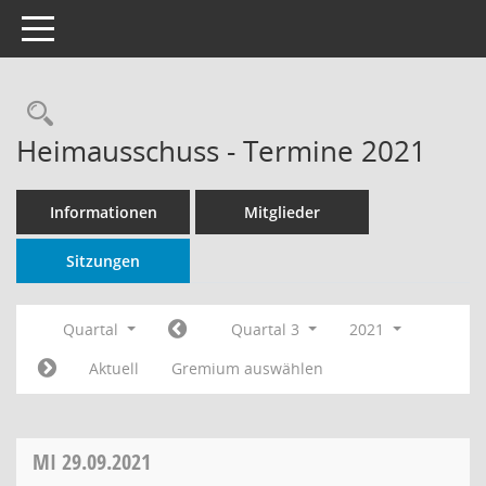
Toggle navigation
Rechercheauswahl
Heimausschuss - Termine 2021
Informationen
Mitglieder
Sitzungen
Quartal
Quartal 3
2021
Aktuell
Gremium auswählen
MI
29.09.2021