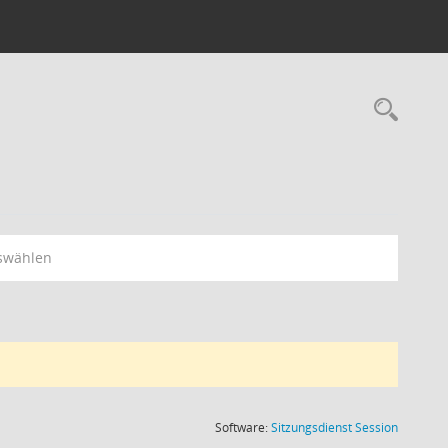
Rec
swählen
(Wird in
Software:
Sitzungsdienst
Session