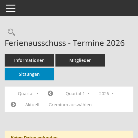
Toggle navigation
Rechercheauswahl
Ferienausschuss - Termine 2026
Informationen
Mitglieder
Sitzungen
Quartal
Quartal 1
2026
Aktuell
Gremium auswählen
Keine Daten gefunden.