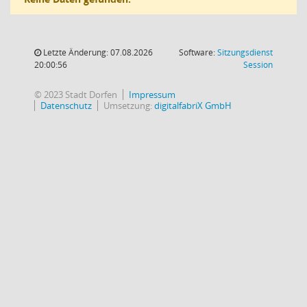
Letzte Änderung: 07.08.2026
Software:
Sitzungsdienst
(Wird in
20:00:56
Session
© 2023 Stadt Dorfen
Impressum
Datenschutz
Umsetzung:
digitalfabriX GmbH