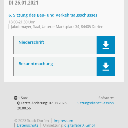
DI
26.01.2021
6. Sitzung des Bau- und Verkehrsausschusses
18:00-21:30 Uhr
Jakobmayer, Saal, Unterer Marktplatz 34, 84405 Dorfen
Niederschrift
Bekanntmachung
1 Satz
Software:
(Wird in
Letzte Änderung: 07.08.2026
Sitzungsdienst
Session
20:00:56
© 2023 Stadt Dorfen
Impressum
Datenschutz
Umsetzung:
digitalfabriX GmbH