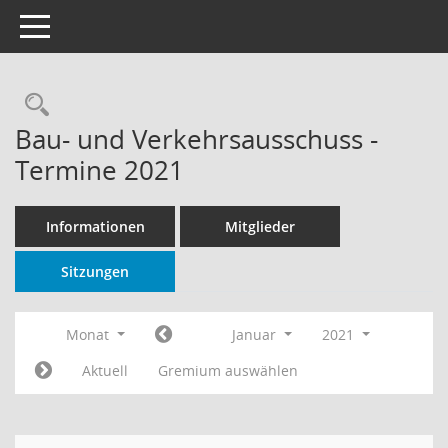
Toggle navigation
Rechercheauswahl
Bau- und Verkehrsausschuss -
Termine 2021
Informationen
Mitglieder
Sitzungen
Monat
Januar
2021
Aktuell
Gremium auswählen