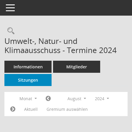
Toggle navigation
Rechercheauswahl
Umwelt-, Natur- und
Klimaausschuss - Termine 2024
Informationen
Mitglieder
Sitzungen
Monat
August
2024
Aktuell
Gremium auswählen