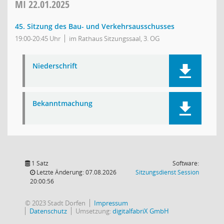
MI
22.01.2025
45. Sitzung des Bau- und Verkehrsausschusses
19:00-20:45 Uhr
im Rathaus Sitzungssaal, 3. OG
Niederschrift
Bekanntmachung
1 Satz
Software:
(Wird in
Letzte Änderung: 07.08.2026
Sitzungsdienst
Session
20:00:56
© 2023 Stadt Dorfen
Impressum
Datenschutz
Umsetzung:
digitalfabriX GmbH