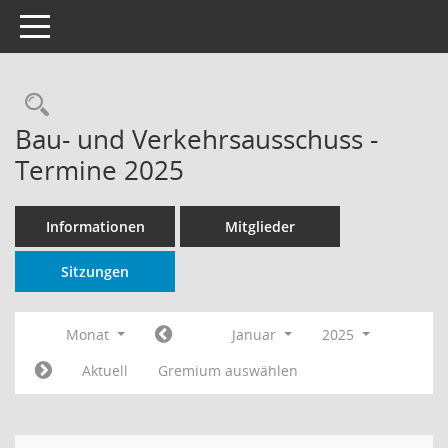
Toggle navigation
Rechercheauswahl
Bau- und Verkehrsausschuss -
Termine 2025
Informationen
Mitglieder
Sitzungen
Monat
Januar
2025
Aktuell
Gremium auswählen