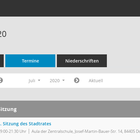
20
Termine
Niederschriften
Juli
2020
Aktuell
Sitzung
. Sitzung des Stadtrates
9:00-21:30 Uhr
Aula der Zentralschule, Josef-Martin-Bauer-Str. 14, 84405 D