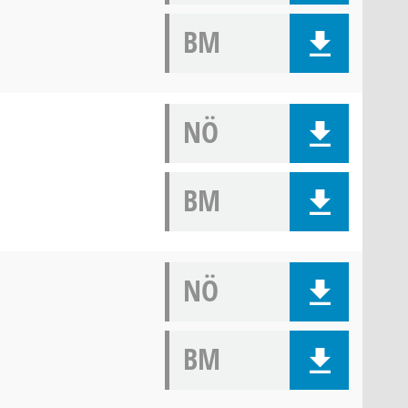
BM
NÖ
BM
NÖ
BM