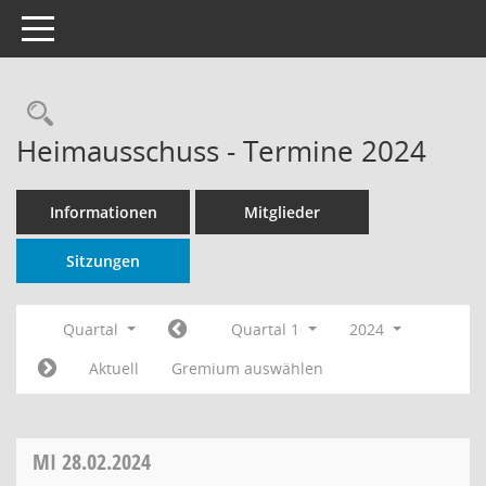
Toggle navigation
Rechercheauswahl
Heimausschuss - Termine 2024
Informationen
Mitglieder
Sitzungen
Quartal
Quartal 1
2024
Aktuell
Gremium auswählen
MI
28.02.2024