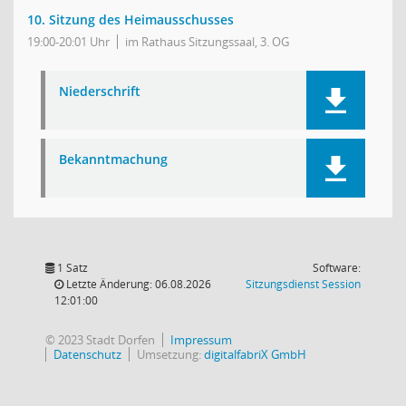
10. Sitzung des Heimausschusses
19:00-20:01 Uhr
im Rathaus Sitzungssaal, 3. OG
Niederschrift
Bekanntmachung
1 Satz
Software:
(Wird in
Letzte Änderung: 06.08.2026
Sitzungsdienst
Session
12:01:00
© 2023 Stadt Dorfen
Impressum
Datenschutz
Umsetzung:
digitalfabriX GmbH