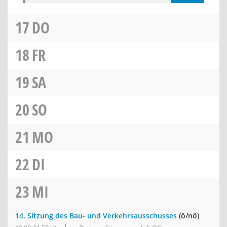
17
DO
18
FR
19
SA
20
SO
21
MO
22
DI
23
MI
14. Sitzung des Bau- und Verkehrsausschusses
(ö/nö)