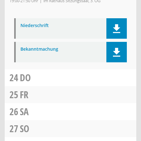
19:00-21:50 Uhr
im Rathaus Sitzungssaal, 3. OG
Niederschrift
Bekanntmachung
24
DO
25
FR
26
SA
27
SO