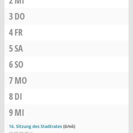
2
MI
3
DO
4
FR
5
SA
6
SO
7
MO
8
DI
9
MI
16. Sitzung des Stadtrates
(ö/nö)