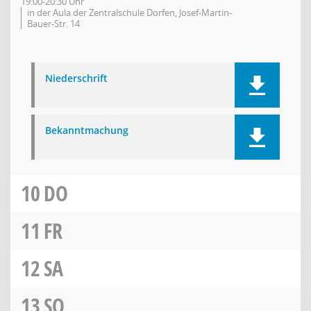
19:00-20:30 Uhr
in der Aula der Zentralschule Dorfen, Josef-Martin-
Bauer-Str. 14
Niederschrift
Bekanntmachung
10
DO
11
FR
12
SA
13
SO