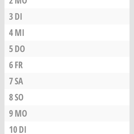
2
MO
3
DI
4
MI
5
DO
6
FR
7
SA
8
SO
9
MO
10
DI