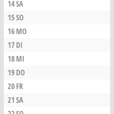
14
SA
15
SO
16
MO
17
DI
18
MI
19
DO
20
FR
21
SA
22
SO