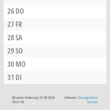
26
DO
27
FR
28
SA
29
SO
30
MO
31
DI
Letzte Änderung: 07.08.2026
Software:
Sitzungsdienst
(Wird in
08:01:00
Session