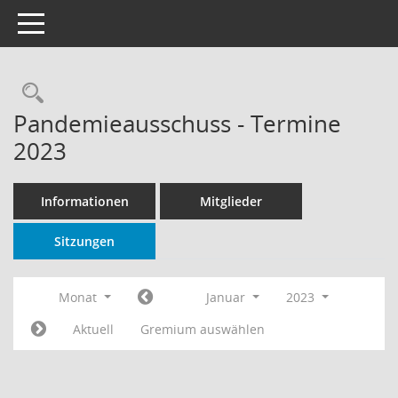
Toggle navigation
Rechercheauswahl
Pandemieausschuss - Termine
2023
Informationen
Mitglieder
Sitzungen
Monat
Januar
2023
Aktuell
Gremium auswählen