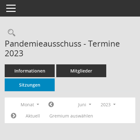
Toggle navigation
Rechercheauswahl
Pandemieausschuss - Termine
2023
Informationen
Mitglieder
Sitzungen
Monat
Juni
2023
Aktuell
Gremium auswählen