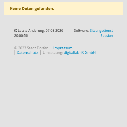
Keine Daten gefunden.
Letzte Änderung: 07.08.2026
Software:
Sitzungsdienst
(Wird in
20:00:56
Session
© 2023 Stadt Dorfen
Impressum
Datenschutz
Umsetzung:
digitalfabriX GmbH