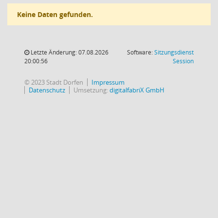
Keine Daten gefunden.
Letzte Änderung: 07.08.2026
Software:
Sitzungsdienst
(Wird in
20:00:56
Session
© 2023 Stadt Dorfen
Impressum
Datenschutz
Umsetzung:
digitalfabriX GmbH