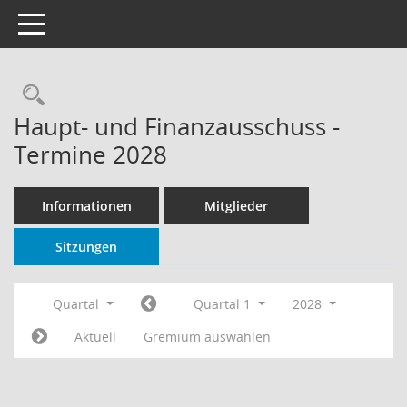
Toggle navigation
Rechercheauswahl
Haupt- und Finanzausschuss -
Termine 2028
Informationen
Mitglieder
Sitzungen
Quartal
Quartal 1
2028
Aktuell
Gremium auswählen