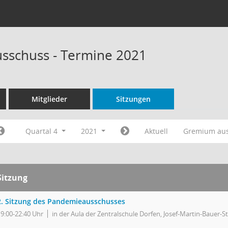
sschuss - Termine 2021
Mitglieder
Sitzungen
Quartal 4
2021
Aktuell
Gremium au
Sitzung
2. Sitzung des Pandemieausschusses
19:00-22:40 Uhr
in der Aula der Zentralschule Dorfen, Josef-Martin-Bauer-St