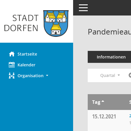
Toggle navigation
Pandemieau
Startseite
Informationen
Kalender
Quartal
Organisation
Tag
15.12.2021