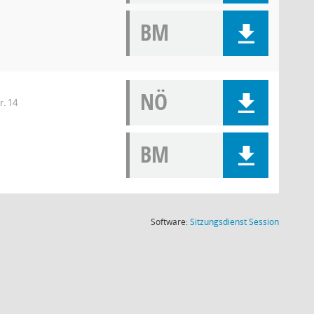
BM
NÖ
r. 14
BM
(Wird in
Software:
Sitzungsdienst
Session