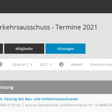
rkehrsausschuss - Termine 2021
Mitglieder
Sitzungen
Quartal 2
2021
Aktuell
Gremium au
Sitzung
10. Sitzung des Bau- und Verkehrsausschusses
9:00-22:10 Uhr
Aula der Zentralschule, Josef-Martin-Bauer-Str. 14, 84405 D