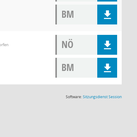
BM
NÖ
orfen
BM
(Wird in
Software:
Sitzungsdienst
Session