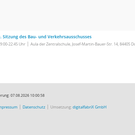
9. Sitzung des Bau- und Verkehrsausschusses
9:00-22:45 Uhr
Aula der Zentralschule, Josef-Martin-Bauer-Str. 14, 84405 D
rung: 07.08.2026 10:00:58
mpressum
Datenschutz
Umsetzung:
digitalfabriX GmbH