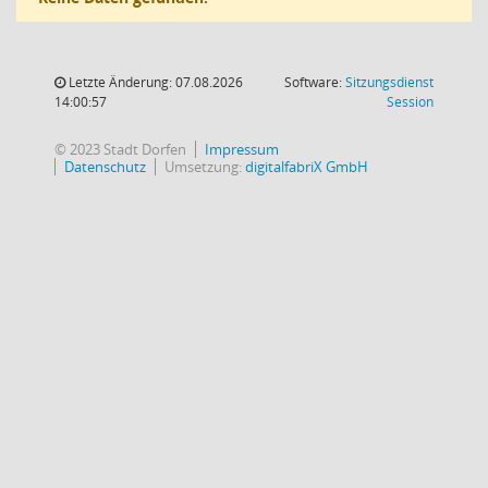
Letzte Änderung: 07.08.2026
Software:
Sitzungsdienst
(Wird in
14:00:57
Session
© 2023 Stadt Dorfen
Impressum
Datenschutz
Umsetzung:
digitalfabriX GmbH