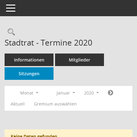
Toggle navigation
Rechercheauswahl
Stadtrat - Termine 2020
Informationen
Mitglieder
Sitzungen
Monat
Januar
2020
Aktuell
Gremium auswählen
Keine Daten gefunden.