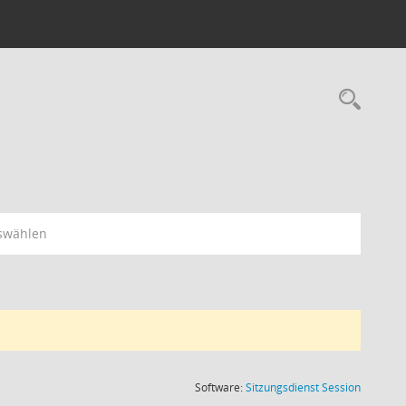
Rec
swählen
(Wird in
Software:
Sitzungsdienst
Session