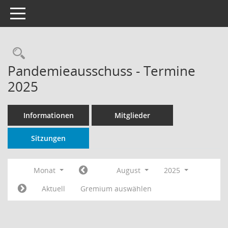
Toggle navigation
Rechercheauswahl
Pandemieausschuss - Termine
2025
Informationen
Mitglieder
Sitzungen
Monat
August
2025
Aktuell
Gremium auswählen