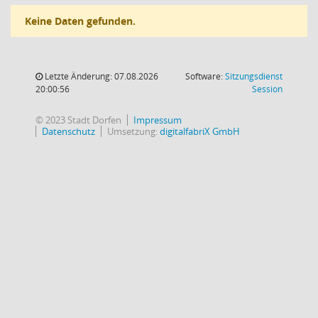
Keine Daten gefunden.
Letzte Änderung: 07.08.2026
Software:
Sitzungsdienst
(Wird in
20:00:56
Session
© 2023 Stadt Dorfen
Impressum
Datenschutz
Umsetzung:
digitalfabriX GmbH