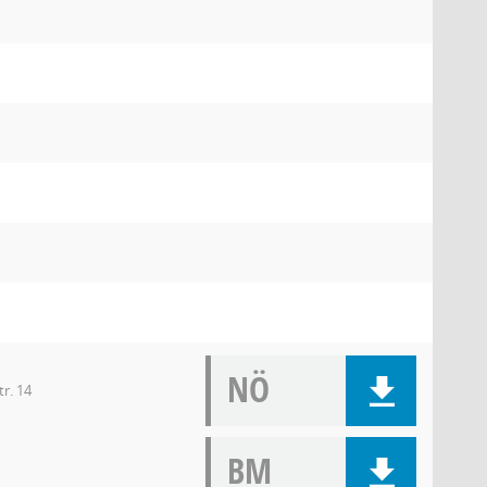
NÖ
tr. 14
BM