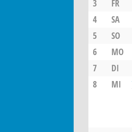
3
FR
4
SA
5
SO
6
MO
7
DI
8
MI