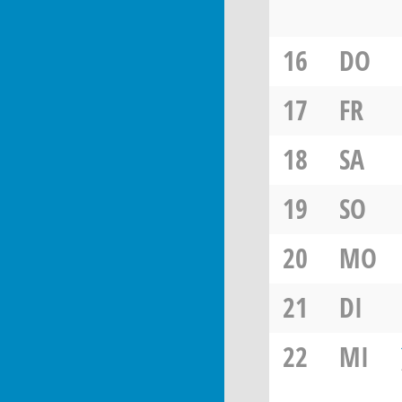
16
DO
17
FR
18
SA
19
SO
20
MO
21
DI
22
MI