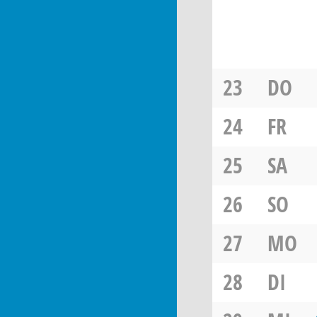
23
DO
24
FR
25
SA
26
SO
27
MO
28
DI