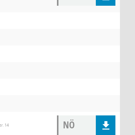
NÖ
tr. 14