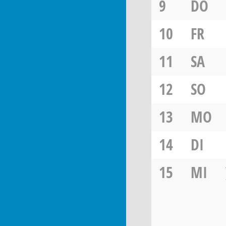
9
DO
10
FR
11
SA
12
SO
13
MO
14
DI
15
MI