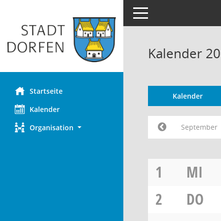
Toggle navigation
Kalender 2
Startseite
Kalender
Kalender
September
Organisation
1
MI
2
DO