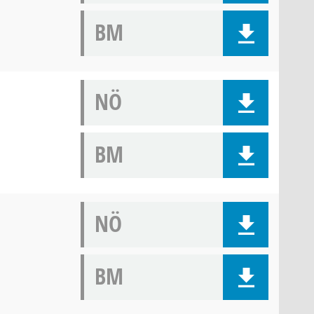
BM
NÖ
BM
NÖ
BM