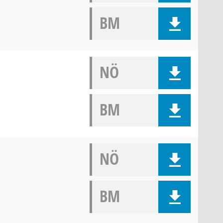
BM
NÖ
BM
NÖ
BM